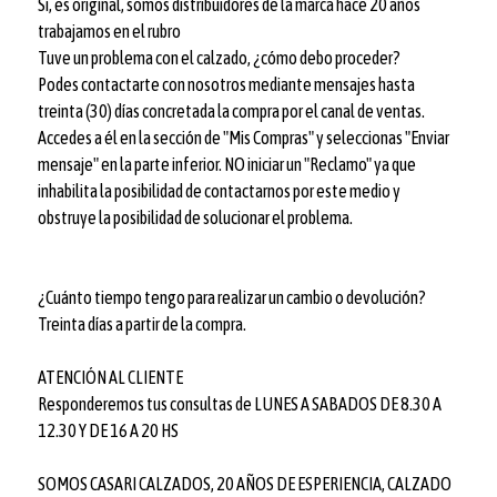
Si, es original, somos distribuidores de la marca hace 20 años
trabajamos en el rubro
Tuve un problema con el calzado, ¿cómo debo proceder?
Podes contactarte con nosotros mediante mensajes hasta
treinta (30) días concretada la compra por el canal de ventas.
Accedes a él en la sección de "Mis Compras" y seleccionas "Enviar
mensaje" en la parte inferior. NO iniciar un "Reclamo" ya que
inhabilita la posibilidad de contactarnos por este medio y
obstruye la posibilidad de solucionar el problema.
¿Cuánto tiempo tengo para realizar un cambio o devolución?
Treinta días a partir de la compra.
ATENCIÓN AL CLIENTE
Responderemos tus consultas de LUNES A SABADOS DE 8.30 A
12.30 Y DE 16 A 20 HS
SOMOS CASARI CALZADOS, 20 AÑOS DE ESPERIENCIA, CALZADO