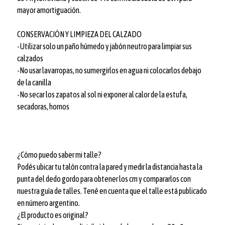
mayor amortiguación.
CONSERVACIÓN Y LIMPIEZA DEL CALZADO
-Utilizar solo un paño húmedo y jabón neutro para limpiar sus
calzados
-No usar lavarropas, no sumergirlos en agua ni colocarlos debajo
de la canilla
-No secar los zapatos al sol ni exponer al calor de la estufa,
secadoras, hornos
¿Cómo puedo saber mi talle?
Podés ubicar tu talón contra la pared y medir la distancia hasta la
punta del dedo gordo para obtener los cm y compararlos con
nuestra guía de talles. Tené en cuenta que el talle está publicado
en número argentino.
¿El producto es original?