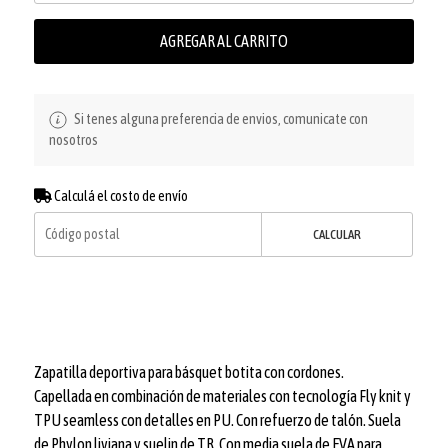
AGREGAR AL CARRITO
Si tenes alguna preferencia de envios, comunicate con
nosotros
Calculá el costo de envío
CALCULAR
Zapatilla deportiva para básquet botita con cordones.
Capellada en combinación de materiales con tecnología Fly knit y
TPU seamless con detalles en PU. Con refuerzo de talón. Suela
de Phylon liviana y suelin de TR. Con media suela de EVA para