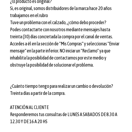
¿El producto es original?
Si, es original, somos distribuidores de la marca hace 20 años
trabajamos en el rubro
Tuve un problema con el calzado, ¿cómo debo proceder?
Podes contactarte con nosotros mediante mensajes hasta
treinta (30) días concretada la compra por el canal de ventas.
Accedes a él en la sección de "Mis Compras" y seleccionas "Enviar
mensaje" en la parte inferior. NO iniciar un "Reclamo" ya que
inhabilita la posibilidad de contactarnos por este medio y
obstruye la posibilidad de solucionar el problema.
¿Cuánto tiempo tengo para realizar un cambio o devolución?
Treinta días a partir de la compra.
ATENCIÓN AL CLIENTE
Responderemos tus consultas de LUNES A SABADOS DE 8.30 A
12.30 Y DE 16 A 20 HS