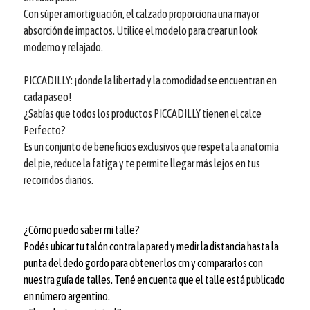
Con súper amortiguación, el calzado proporciona una mayor
absorción de impactos. Utilice el modelo para crear un look
moderno y relajado.
PICCADILLY: ¡donde la libertad y la comodidad se encuentran en
cada paseo!
¿Sabías que todos los productos PICCADILLY tienen el calce
Perfecto?
Es un conjunto de beneficios exclusivos que respeta la anatomía
del pie, reduce la fatiga y te permite llegar más lejos en tus
recorridos diarios.
¿Cómo puedo saber mi talle?
Podés ubicar tu talón contra la pared y medir la distancia hasta la
punta del dedo gordo para obtener los cm y compararlos con
nuestra guía de talles. Tené en cuenta que el talle está publicado
en número argentino.