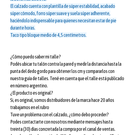
El calzado cuenta con plantilla de súper estabilidad, acabado
súper cómodo, forro súper suave y suela súper adherente,
haciéndolo indispensable para quienes necesitan estar de pie
durante horas.
Taco tipo bloque medio de 4,5 centímetros.
¿Cómo puedo saber mi talle?
Podés ubicar tu talón contra la pared y medir la distancia hasta la
punta del dedo gordo para obtener los cm y compararlos con
nuestra guía de talles. Tené en cuenta que el talle está publicado
en número argentino.
¿El producto es original?
Si, es original, somos distribuidores de la marca hace 20 años
trabajamos en el rubro
Tuve un problema con el calzado, ¿cómo debo proceder?
Podes contactarte con nosotros mediante mensajes hasta
treinta (30) días concretada la compra por el canal de ventas.