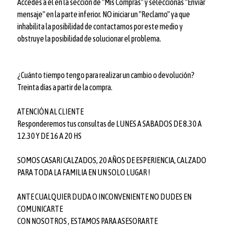
Accedes a él en la sección de "Mis Compras" y seleccionas "Enviar
mensaje" en la parte inferior. NO iniciar un "Reclamo" ya que
inhabilita la posibilidad de contactarnos por este medio y
obstruye la posibilidad de solucionar el problema.
¿Cuánto tiempo tengo para realizar un cambio o devolución?
Treinta días a partir de la compra.
ATENCIÓN AL CLIENTE
Responderemos tus consultas de LUNES A SABADOS DE 8.30 A
12.30 Y DE 16 A 20 HS
SOMOS CASARI CALZADOS, 20 AÑOS DE ESPERIENCIA, CALZADO
PARA TODA LA FAMILIA EN UN SOLO LUGAR !
ANTE CUALQUIER DUDA O INCONVENIENTE NO DUDES EN
COMUNICARTE
CON NOSOTROS , ESTAMOS PARA ASESORARTE