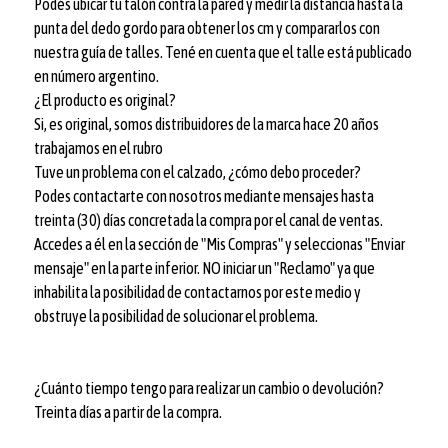
Podés ubicar tu talón contra la pared y medir la distancia hasta la
punta del dedo gordo para obtener los cm y compararlos con
nuestra guía de talles. Tené en cuenta que el talle está publicado
en número argentino.
¿El producto es original?
Si, es original, somos distribuidores de la marca hace 20 años
trabajamos en el rubro
Tuve un problema con el calzado, ¿cómo debo proceder?
Podes contactarte con nosotros mediante mensajes hasta
treinta (30) días concretada la compra por el canal de ventas.
Accedes a él en la sección de "Mis Compras" y seleccionas "Enviar
mensaje" en la parte inferior. NO iniciar un "Reclamo" ya que
inhabilita la posibilidad de contactarnos por este medio y
obstruye la posibilidad de solucionar el problema.
¿Cuánto tiempo tengo para realizar un cambio o devolución?
Treinta días a partir de la compra.