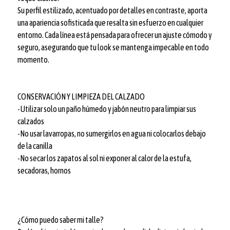
Su perfil estilizado, acentuado por detalles en contraste, aporta
una apariencia sofisticada que resalta sin esfuerzo en cualquier
entorno. Cada línea está pensada para ofrecer un ajuste cómodo y
seguro, asegurando que tu look se mantenga impecable en todo
momento.
CONSERVACIÓN Y LIMPIEZA DEL CALZADO
-Utilizar solo un paño húmedo y jabón neutro para limpiar sus
calzados
-No usar lavarropas, no sumergirlos en agua ni colocarlos debajo
de la canilla
-No secar los zapatos al sol ni exponer al calor de la estufa,
secadoras, hornos
¿Cómo puedo saber mi talle?