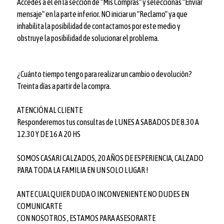
Accedes a él en la sección de "Mis Compras" y seleccionas "Enviar
mensaje" en la parte inferior. NO iniciar un "Reclamo" ya que
inhabilita la posibilidad de contactarnos por este medio y
obstruye la posibilidad de solucionar el problema.
¿Cuánto tiempo tengo para realizar un cambio o devolución?
Treinta días a partir de la compra.
ATENCIÓN AL CLIENTE
Responderemos tus consultas de LUNES A SABADOS DE 8.30 A
12.30 Y DE 16 A 20 HS
SOMOS CASARI CALZADOS, 20 AÑOS DE ESPERIENCIA, CALZADO
PARA TODA LA FAMILIA EN UN SOLO LUGAR !
ANTE CUALQUIER DUDA O INCONVENIENTE NO DUDES EN
COMUNICARTE
CON NOSOTROS , ESTAMOS PARA ASESORARTE