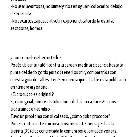
-No usar lavarropas, no sumergirlos en agua ni colocarlos debajo
de la canilla
-No secar los zapatos al sol ni exponer al calor de la estufa,
secadoras, hornos
¿Cómo puedo saber mi talle?
Podés ubicar tu talón contra la pared y medir la distancia hasta la
punta del dedo gordo para obtener los cm y compararlos con
nuestra guía de talles. Tené en cuenta que el talle está publicado
en número argentino.
¿El producto es original?
Si, es original, somos distribuidores de la marca hace 20 años
trabajamos en el rubro
Tuve un problema con el calzado, ¿cómo debo proceder?
Podes contactarte con nosotros mediante mensajes hasta
treinta (30) días concretada la compra por el canal de ventas.