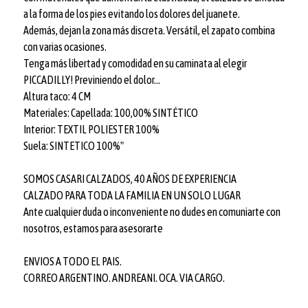
a la forma de los pies evitando los dolores del juanete.
Además, dejan la zona más discreta. Versátil, el zapato combina
con varias ocasiones.
Tenga más libertad y comodidad en su caminata al elegir
PICCADILLY! Previniendo el dolor...
Altura taco: 4 CM
Materiales: Capellada: 100,00% SINTÉTICO
Interior: TEXTIL POLIESTER 100%
Suela: SINTETICO 100%"
SOMOS CASARI CALZADOS, 40 AÑOS DE EXPERIENCIA
CALZADO PARA TODA LA FAMILIA EN UN SOLO LUGAR
Ante cualquier duda o inconveniente no dudes en comuniarte con
nosotros, estamos para asesorarte
ENVIOS A TODO EL PAIS.
CORREO ARGENTINO. ANDREANI. OCA. VIA CARGO.