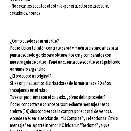
-No secar los zapatos al sol ni exponer al calor de la estufa,
secadoras, hornos
¿Cómo puedo saber mi talle?
Podés ubicar tu talón contra la pared y medir la distancia hasta la
punta del dedo gordo para obtener los cm y compararlos con
nuestra guía de talles. Tené en cuenta que el talle está publicado
en número argentino.
¿El producto es original?
Si, es original, somos distribuidores de la marca hace 20 años
trabajamos en el rubro
Tuve un problema con el calzado, ¿cómo debo proceder?
Podes contactarte con nosotros mediante mensajes hasta
treinta (30) días concretada la compra por el canal de ventas.
Accedes a él en la sección de "Mis Compras" y seleccionas "Enviar
mensaje" en la parte inferior. NO iniciar un "Reclamo" ya que